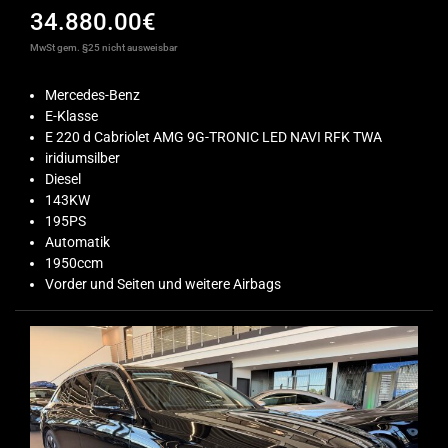
34.880.00€
MwSt gem. §25 nicht ausweisbar
Mercedes-Benz
E-Klasse
E 220 d Cabriolet AMG 9G-TRONIC LED NAVI RFK TWA
iridiumsilber
Diesel
143KW
195PS
Automatik
1950ccm
Vorder und Seiten und weitere Airbags