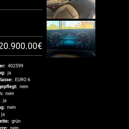
20.900.00€
er:
402599
ng:
ja
klasse:
EURO 6
gepflegt:
nein
h:
nein
:
ja
ng:
nein
ja
ette:
grün
rre:
nein