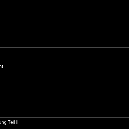
nt
g Teil II