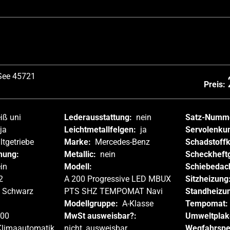
 See 45721
Preis:
iß uni
Lederausstattung:
nein
Satz-Numm
ja
Leichtmetallfelgen:
ja
Servolenku
ltgetriebe
Marke:
Mercedes-Benz
Schadstoff
hung:
Metallic:
nein
Scheckheft
in
Modell:
Schiebedac
2
A 200 Progressive LED MBUX
Sitzheizung
Schwarz
PTS SHZ TEMPOMAT Navi
Standheizu
Modellgruppe:
A-Klasse
Tempomat:
00
MwSt ausweisbar?:
Umweltplak
Klimaautomatik
nicht_ausweisbar
Wegfahrspe