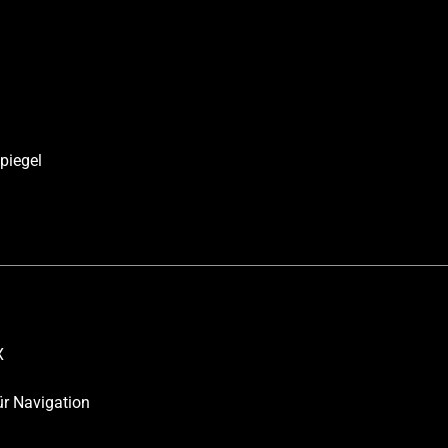
piegel
X
ür Navigation