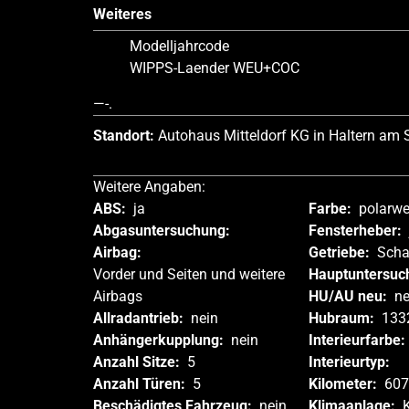
Weiteres
Modelljahrcode
WIPPS-Laender WEU+COC
—-.
Standort:
Autohaus Mitteldorf KG in Haltern am
Weitere Angaben:
ABS:
ja
Farbe:
polarwe
Abgasuntersuchung:
Fensterheber:
Airbag:
Getriebe:
Scha
Vorder und Seiten und weitere
Hauptuntersuc
Airbags
HU/AU neu:
ne
Allradantrieb:
nein
Hubraum:
133
Anhängerkupplung:
nein
Interieurfarbe:
Anzahl Sitze:
5
Interieurtyp:
Anzahl Türen:
5
Kilometer:
607
Beschädigtes Fahrzeug:
nein
Klimaanlage: