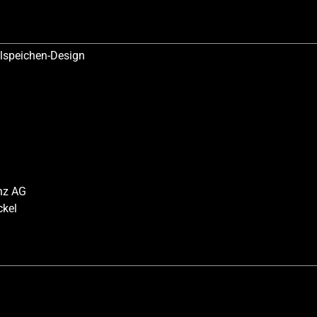
elspeichen-Design
nz AG
ckel