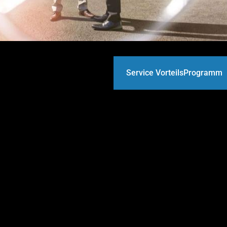
Service VorteilsProgramm