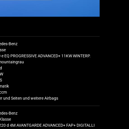
edes-Benz
sse
0 e EQ PROGRESSIVE ADVANCED+ 11KW WINTERP.
 mountaingrau
id
KW
S
matik
ccm
r und Seiten und weitere Airbags
edes-Benz
Klasse
220 d 4M AVANTGARDE ADVANCED+ FAP+ DIGITALLI