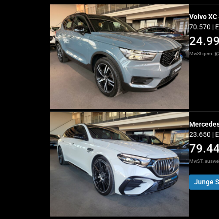
Volvo XC
70.570 | 
24.9
MwSt gem. §2
Mercedes
23.650 | 
79.4
MwST. auswe
Junge S