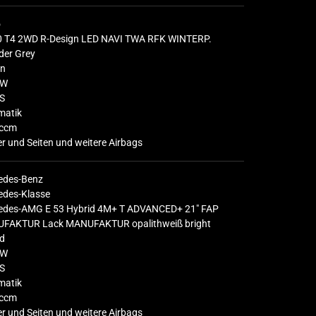
o
0 T4 2WD R-Design LED NAVI TWA RFK WINTERP.
der Grey
in
KW
S
matik
ccm
r und Seiten und weitere Airbags
edes-Benz
edes-Klasse
edes-AMG E 53 Hybrid 4M+ T ADVANCED+ 21" FAP
FAKTUR Lack MANUFAKTUR opalithweiß bright
id
KW
S
matik
ccm
r und Seiten und weitere Airbags