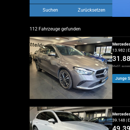
Suchen
Zurücksetzen
112 Fahrzeuge gefunden
Mercedes
13.982 | 
31.8
MwST. auswe
Junge S
Mercedes
39.148 | 
49.3