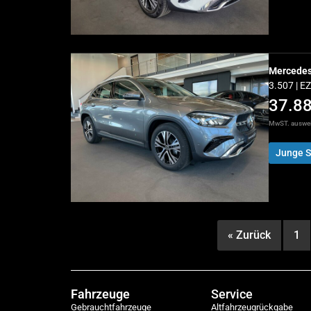
Mercede
3.507 | E
37.8
MwST. auswe
Junge S
« Zurück
1
Fahrzeuge
Service
Gebrauchtfahrzeuge
Altfahrzeugrückgabe