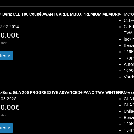
s-Benz CLE 180 Coupé AVANTGARDE MBUX PREMIUM MEMORY
Merc
CLE-
EZ 02.2024
CLE 
TWA
80.00€
lack 
isbar
Benz
125
terne
170P
Auto
1999
Vorde
s-Benz GLA 200 PROGRESSIVE ADVANCED+ PANO TWA WINTERP.
Merc
Z 03.2025
GLA-
GLA 
80.00€
Unila
isbar
Benz
120
terne
164P