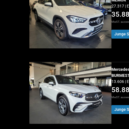
MEMOR
27.317 | 
35.8
MwST. auswe
Junge S
Mercede
BURMES
13.606 | 
58.8
MwST. auswe
Junge S