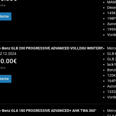
MANU
isbar
Diese
145
terne
198P
Auto
1993
Vorde
s-Benz GLB 200 PROGRESSIVE ADVANCED VOLLDIGI WINTERP.
Merc
EZ 12.2024
GLB-
GLB 
00.00€
lack 
isbar
Benz
120
terne
164P
Auto
1332
Vorde
s-Benz GLA 180 PROGRESSIVE ADVANCED+ AHK TWA 360°
Merc