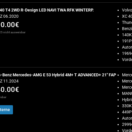
 40 T4 2WD R-Design LED NAVI TWA RFK WINTERP.
Volv
EZ 06.2020
XC 4
Thun
90.00€
Benz
5 nicht ausweisbar
140
191P
Auto
1969
Vorde
-Benz Mercedes-AMG E 53 Hybrid 4M+ T ADVANCED+ 21″ FAP
Merc
EZ 11.2024
Merc
Merc
40.00€
MANU
isbar
Hybr
330
terne
449P
Auto
2999
Vorde