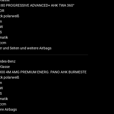
Klasse
180 PROGRESSIVE ADVANCED+ AHK TWA 360°
OR
ck polarweiß
in
KW
S
matik
ccm
r und Seiten und weitere Airbags
edes-Benz
Klasse
300 4M AMG PREMIUM ENERG. PANO AHK BURMESTE
ck polarweiß
in
KW
S
matik
ccm
re Airbags