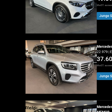
MwST. auswe
Junge S
Mercede
22.979 | 
37.6
MwST. auswe
Junge S
Mercede