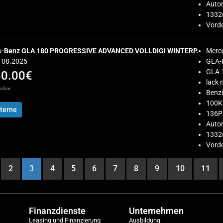
Auto
1332
Vorde
s-Benz GLA 180 PROGRESSIVE ADVANCED VOLLDIGI WINTERP.
Merc
Z 08.2025
GLA-
GLA 
80.00€
lack
isbar
Benz
100
terne
136P
Auto
1332
Vorde
2
3
4
5
6
7
8
9
10
11
Finanzdienste
Unternehmen
Leasing und Finanzierung
Ausbildung