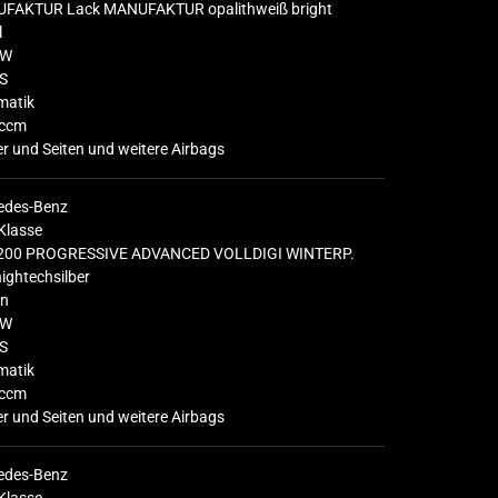
FAKTUR Lack MANUFAKTUR opalithweiß bright
l
KW
S
matik
ccm
r und Seiten und weitere Airbags
edes-Benz
Klasse
200 PROGRESSIVE ADVANCED VOLLDIGI WINTERP.
hightechsilber
in
KW
S
matik
ccm
r und Seiten und weitere Airbags
edes-Benz