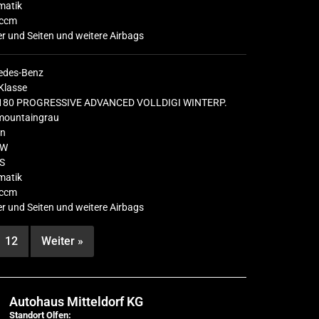
matik
ccm
r und Seiten und weitere Airbags
edes-Benz
Klasse
180 PROGRESSIVE ADVANCED VOLLDIGI WINTERP.
 mountaingrau
in
KW
S
matik
ccm
r und Seiten und weitere Airbags
12
Weiter »
Autohaus Mitteldorf KG
Standort Olfen: