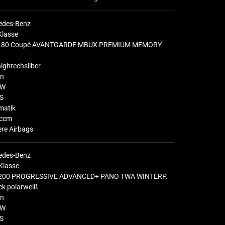
edes-Benz
Klasse
180 Coupé AVANTGARDE MBUX PREMIUM MEMORY
hightechsilber
in
KW
S
matik
ccm
re Airbags
edes-Benz
Klasse
200 PROGRESSIVE ADVANCED+ PANO TWA WINTERP.
ck polarweiß
in
KW
S