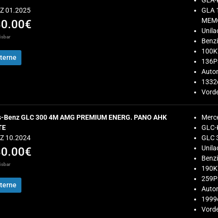
GLA-
EZ 01.2025
GLA 
MEM
80.00€
Unila
isbar
Benz
100
terne
136P
Auto
1332
Vorde
s-Benz GLC 300 4M AMG PREMIUM ENERG. PANO AHK
Merc
TE
GLC-
EZ 10.2024
GLC 
Unila
80.00€
Benz
isbar
190
259P
terne
Auto
1999
Vorde