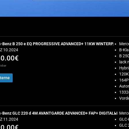
-Benz B 250 e EQ PROGRESSIVE ADVANCED+ 11KW WINTERP.
Merc
EZ 10.2024
B-Kla
B 25
80.00€
lack
isbar
Hybr
120
terne
164P
Auto
1332
Vorde
-Benz GLC 220 d 4M AVANTGARDE ADVANCED+ FAP+ DIGITALLI
Merc
EZ 11.2024
GLC-
GLC 
90.00€