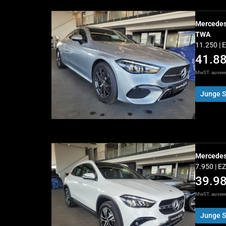
Mercede
TWA
11.250 | 
41.8
MwST. auswe
Junge S
Mercede
7.950 | E
39.9
MwST. auswe
Junge S