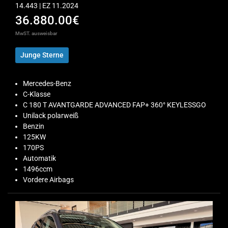
14.443 | EZ 11.2024
36.880.00€
MwST. ausweisbar
Junge Sterne
Mercedes-Benz
C-Klasse
C 180 T AVANTGARDE ADVANCED FAP+ 360° KEYLESSGO
Unilack polarweiß
Benzin
125KW
170PS
Automatik
1496ccm
Vordere Airbags