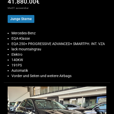
41.880.00€
MwST. ausweisbar
Junge Sterne
Mercedes-Benz
EQA-Klasse
EQA 250+ PROGRESSIVE ADVANCED+ SMARTPH. INT. VZA
lack mountaingrau
Elektro
140KW
191PS
Automatik
Vorder und Seiten und weitere Airbags