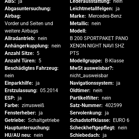
ABS:
ja
Lederausstattung:
nein
Abgasuntersuchung:
Leichtmetallfelgen:
ja
Airbag:
Marke:
Mercedes-Benz
Vorder und Seiten und
Metallic:
nein
weitere Airbags
Modell:
Allradantrieb:
nein
B 200 SPORTPAKET PANO
Anhängerkupplung:
nein
XENON NIGHT NAVI SHZ
Anzahl Sitze:
5
PTS
Anzahl Türen:
5
Modellgruppe:
B-Klasse
Beschädigtes Fahrzeug:
MwSt ausweisbar?:
nein
nicht_ausweisbar
Einparkhilfe:
ja
Navigationssystem:
ja
Erstzulassung:
05.2014
Oldtimer:
nein
ESP:
ja
Partikelfilter:
nein
Farbe:
zirrusweiß
Satz-Nummer:
402599
Fensterheber:
ja
Servolenkung:
ja
Getriebe:
Schaltgetriebe
Schadstoffklasse:
EURO 6
Hauptuntersuchung:
Scheckheftgepflegt:
nein
HU/AU neu:
nein
Schiebedach:
ja