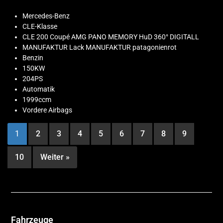
Mercedes-Benz
CLE-Klasse
CLE 200 Coupé AMG PANO MEMORY HuD 360° DIGITALL
MANUFAKTUR Lack MANUFAKTUR patagonienrot
Benzin
150KW
204PS
Automatik
1999ccm
Vordere Airbags
1
2
3
4
5
6
7
8
9
10
Weiter »
Fahrzeuge