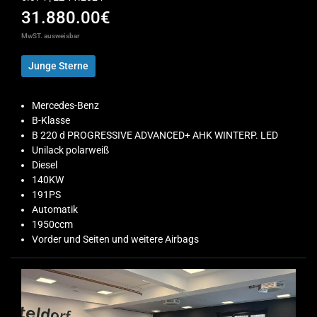
31.880.00€
MwST. ausweisbar
Junge Sterne
Mercedes-Benz
B-Klasse
B 220 d PROGRESSIVE ADVANCED+ AHK WINTERP. LED
Unilack polarweiß
Diesel
140KW
191PS
Automatik
1950ccm
Vorder und Seiten und weitere Airbags