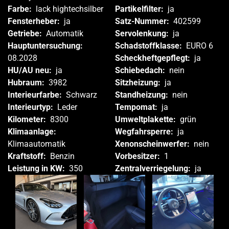
Farbe:
lack hightechsilber
Partikelfilter:
ja
Fensterheber:
ja
Satz-Nummer:
402599
Getriebe:
Automatik
Servolenkung:
ja
Hauptuntersuchung:
Schadstoffklasse:
EURO 6
08.2028
Scheckheftgepflegt:
ja
HU/AU neu:
ja
Schiebedach:
nein
Hubraum:
3982
Sitzheizung:
ja
Interieurfarbe:
Schwarz
Standheizung:
nein
Interieurtyp:
Leder
Tempomat:
ja
Kilometer:
8300
Umweltplakette:
grün
Klimaanlage:
Wegfahrsperre:
ja
Klimaautomatik
Xenonscheinwerfer:
nein
Kraftstoff:
Benzin
Vorbesitzer:
1
Leistung in KW:
350
Zentralverriegelung:
ja