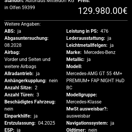
Standort:
Autohaus Mitteldorf KG
Preis:
in Olfen 59399
129.980.00€
Weitere Angaben:
ABS:
ja
Leistung in PS:
476
Abgasuntersuchung:
Lederausstattung:
ja
08.2028
Leichtmetallfelgen:
ja
Airbag:
Marke:
Mercedes-Benz
Vorder und Seiten und
Metallic:
ja
weitere Airbags
Modell:
Allradantrieb:
ja
Mercedes-AMG GT 55 4M+
Anhängerkupplung:
nein
PREMIUM+ FAP NIGHT HuD
Anzahl Sitze:
2
BC
Anzahl Türen:
3
Modellgruppe:
Beschädigtes Fahrzeug:
Mercedes-Klasse
nein
MwSt ausweisbar?:
Einparkhilfe:
ja
ausweisbar
Erstzulassung:
04.2025
Navigationssystem:
ja
ESP:
ja
Oldtimer:
nein