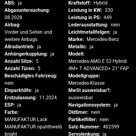
ABS:
ja
Kraftstoff:
Hybrid
Abgasuntersuchung:
Leistung in KW:
330
08.2028
Leistung in PS:
449
Airbag:
Lederausstattung:
nein
Vorder und Seiten und
Leichtmetallfelgen:
ja
weitere Airbags
Marke:
Mercedes-Benz
Allradantrieb:
ja
Metallic:
ja
Anhängerkupplung:
ja
Modell:
Anzahl Sitze:
5
Mercedes-AMG E 53 Hybrid
Anzahl Türen:
5
4M+ T ADVANCED+ 21" FAP
Beschädigtes Fahrzeug:
Modellgruppe:
nein
Mercedes-Klasse
Einparkhilfe:
ja
MwSt ausweisbar?:
Erstzulassung:
11.2024
ausweisbar
ESP:
ja
Navigationssystem:
ja
Farbe:
Oldtimer:
nein
MANUFAKTUR Lack
Partikelfilter:
nein
MANUFAKTUR opalithweiß
Satz-Nummer:
402599
bright
Servolenkung:
ja