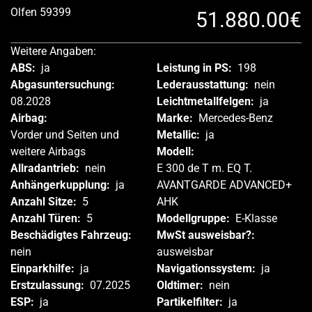
Olfen 59399
51.880.00€
Weitere Angaben:
ABS:
ja
Leistung in PS:
198
Abgasuntersuchung:
Lederausstattung:
nein
08.2028
Leichtmetallfelgen:
ja
Airbag:
Marke:
Mercedes-Benz
Vorder und Seiten und
Metallic:
ja
weitere Airbags
Modell:
Allradantrieb:
nein
E 300 de T m. EQ T.
Anhängerkupplung:
ja
AVANTGARDE ADVANCED+
Anzahl Sitze:
5
AHK
Anzahl Türen:
5
Modellgruppe:
E-Klasse
Beschädigtes Fahrzeug:
MwSt ausweisbar?:
nein
ausweisbar
Einparkhilfe:
ja
Navigationssystem:
ja
Erstzulassung:
07.2025
Oldtimer:
nein
ESP:
ja
Partikelfilter:
ja