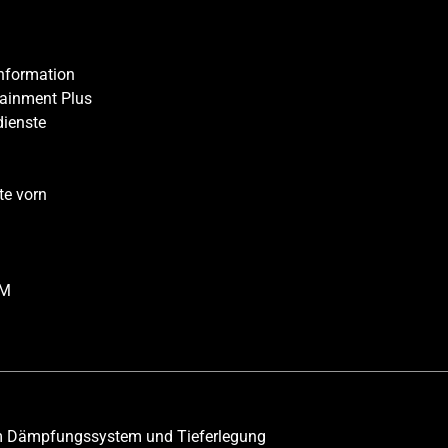
 Information
tainment Plus
dienste
te vorn
FM
m Dämpfungssystem und Tieferlegung