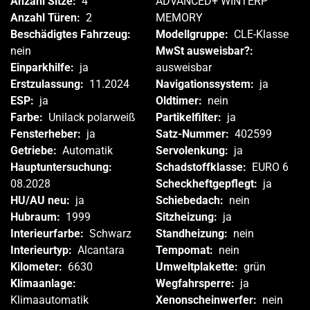
Anzahl Sitze:
4
ADVANCED+ WINTERP
Anzahl Türen:
2
MEMORY
Beschädigtes Fahrzeug:
Modellgruppe:
CLE-Klasse
nein
MwSt ausweisbar?:
Einparkhilfe:
ja
ausweisbar
Erstzulassung:
11.2024
Navigationssystem:
ja
ESP:
ja
Oldtimer:
nein
Farbe:
Unilack polarweiß
Partikelfilter:
ja
Fensterheber:
ja
Satz-Nummer:
402599
Getriebe:
Automatik
Servolenkung:
ja
Hauptuntersuchung:
Schadstoffklasse:
EURO 6
08.2028
Scheckheftgepflegt:
ja
HU/AU neu:
ja
Schiebedach:
nein
Hubraum:
1999
Sitzheizung:
ja
Interieurfarbe:
Schwarz
Standheizung:
nein
Interieurtyp:
Alcantara
Tempomat:
nein
Kilometer:
6630
Umweltplakette:
grün
Klimaanlage:
Wegfahrsperre:
ja
Klimaautomatik
Xenonscheinwerfer:
nein