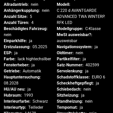
Allradantrieb:
nein
Modell:
Anhängerkupplung:
nein
C 220 d AVANTGARDE
Anzahl Sitze:
5
ADVANCED TWA WINTERP.
Anzahl Türen:
4
RFK LED
Beschädigtes Fahrzeug:
Modellgruppe:
C-Klasse
nein
MwSt ausweisbar?:
Einparkhilfe:
ja
ausweisbar
Erstzulassung:
05.2025
Navigationssystem:
ja
ESP:
ja
Oldtimer:
nein
Farbe:
lack hightechsilber
Partikelfilter:
ja
Fensterheber:
ja
Satz-Nummer:
402599
Getriebe:
Automatik
Servolenkung:
ja
Hauptuntersuchung:
Schadstoffklasse:
EURO 6
08.2028
Scheckheftgepflegt:
ja
HU/AU neu:
ja
Schiebedach:
nein
Hubraum:
1993
Sitzheizung:
ja
Interieurfarbe:
Schwarz
Standheizung:
nein
Interieurtyp:
Teilleder
Tempomat:
ja