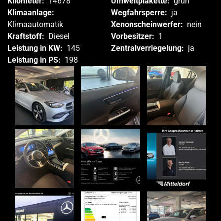
Kilometer:
14678
Umweltplakette:
grün
Klimaanlage:
Wegfahrsperre:
ja
Klimaautomatik
Xenonscheinwerfer:
nein
Kraftstoff:
Diesel
Vorbesitzer:
1
Leistung in KW:
145
Zentralverriegelung:
ja
Leistung in PS:
198