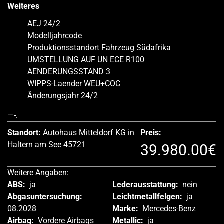
Weiteres
AEJ 24/2
Modelljahrcode
Produktionsstandort Fahrzeug Südafrika
UMSTELLUNG AUF UN ECE R100
AENDERUNGSSTAND 3
WIPPS-Laender WEU+COC
Änderungsjahr 24/2
—-.
Standort:
Autohaus Mitteldorf KG in
Preis:
Haltern am See 45721
39.980.00€
Weitere Angaben:
ABS:
ja
Lederausstattung:
nein
Abgasuntersuchung:
Leichtmetallfelgen:
ja
08.2028
Marke:
Mercedes-Benz
Airbag:
Vordere Airbags
Metallic:
ja