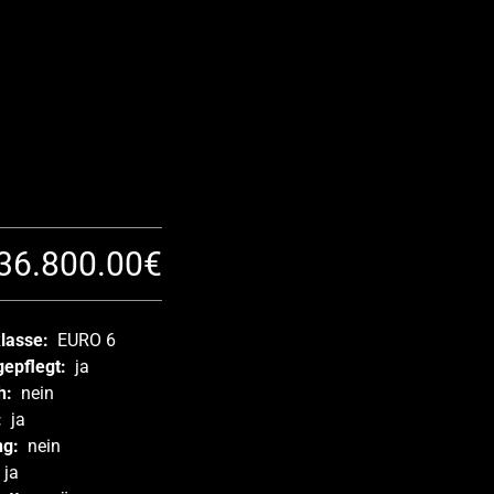
36.800.00€
klasse:
EURO 6
gepflegt:
ja
h:
nein
:
ja
ng:
nein
ja