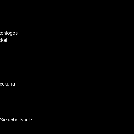
kenlogos
ckel
deckung
icherheitsnetz