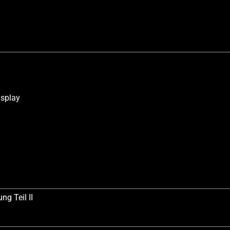
isplay
g Teil II