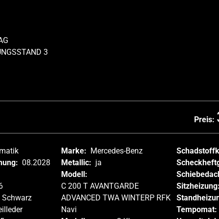
AG
UNGSSTAND 3
Preis:
matik
Marke:
Mercedes-Benz
Schadstoff
hung:
08.2028
Metallic:
ja
Scheckheft
Modell:
Schiebedac
6
C 200 T AVANTGARDE
Sitzheizung
Schwarz
ADVANCED TWA WINTERP RFK
Standheizu
illeder
Navi
Tempomat: