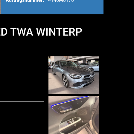
Auftragsnummer:
14146M8170
ED TWA WINTERP