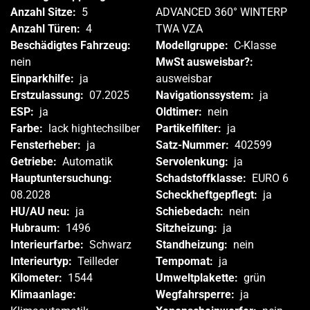
Anzahl Sitze:
5
ADVANCED 360° WINTERP
Anzahl Türen:
4
TWA VZA
Beschädigtes Fahrzeug:
Modellgruppe:
C-Klasse
nein
MwSt ausweisbar?:
Einparkhilfe:
ja
ausweisbar
Erstzulassung:
07.2025
Navigationssystem:
ja
ESP:
ja
Oldtimer:
nein
Farbe:
lack hightechsilber
Partikelfilter:
ja
Fensterheber:
ja
Satz-Nummer:
402599
Getriebe:
Automatik
Servolenkung:
ja
Hauptuntersuchung:
Schadstoffklasse:
EURO 6
08.2028
Scheckheftgepflegt:
ja
HU/AU neu:
ja
Schiebedach:
nein
Hubraum:
1496
Sitzheizung:
ja
Interieurfarbe:
Schwarz
Standheizung:
nein
Interieurtyp:
Teilleder
Tempomat:
ja
Kilometer:
1544
Umweltplakette:
grün
Klimaanlage:
Wegfahrsperre:
ja