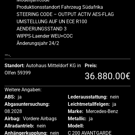
Produktionsstandort Fahrzeug Südafrika
STEERING CODE – OUTPUT ACTIV AES-FLAG
UMSTELLUNG AUF UN ECE R100
AENDERUNGSSTAND 3
WIPPS-Laender WEU+COC
Änderungsjahr 24/2
—-.
Standort:
Autohaus Mitteldorf KG in
Preis:
Olfen 59399
36.880.00€
Weitere Angaben:
ABS:
ja
Lederausstattung:
nein
Abgasuntersuchung:
Leichtmetallfelgen:
ja
08.2028
Marke:
Mercedes-Benz
Airbag:
Vordere Airbags
Metallic:
ja
Allradantrieb:
nein
Modell:
Anhängerkupplung:
nein
C 200 AVANTGARDE