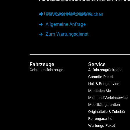
Termin per Mail buchen
Servicetermin online buchen
Allgemeine Anfrage
Zum Wartungsdienst
Fahrzeuge
Service
Gebrauchtfahrzeuge
Altfahrzeugrückgabe
Garantie-Paket
Hol- & Bringservice
Mercedes Me
Miet- und Verleihservice
Mobilitätsgarantien
Originalteile & Zubehör
Reifengarantie
Wartungs-Paket