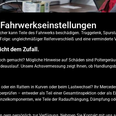
Fahrwerks­einstellungen
cher kann Teile des Fahrwerks beschädigen. Traggelenk, Spurs
olge: ungleichmäßiger Reifenverschleiß und eine verminderte V
icht dem Zufall.
och gemacht? Mögliche Hinweise auf Schäden sind Poltergeräu
adeauslauf. Unsere Achsvermessung zeigt Ihnen, ob Handlungsbe
 oder ein Rattern in Kurven oder beim Lastwechsel? Ihr Mercede
berprüfen – entweder als Teil einer Gesamtinspektion oder als E
Einzelkomponenten, wie Teile der Radaufhängung, Dämpfung ode
nen gern persönlich zur Verfügung. Nehmen Sie Kontakt mit uns a