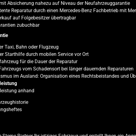
mit Absicherung nahezu auf Niveau der Neufahrzeuggarantie
ente Reparatur durch einen Mercedes-Benz Fachbetrieb mit Mer
erkauf auf Folgebesitzer übertragbar
arantien zubuchbar
ntie
er Taxi, Bahn oder Flugzeug
r Starthilfe durch mobilen Service vor Ort
fahrzeug für die Dauer der Reparatur
 Fahrzeugs vom Schadensort bei länger dauernden Reparaturen
ismus im Ausland: Organisation eines Rechtsbeistandes und Üb
leistung
fleistung anhand
rzeughistorie
tungsheftes
e Sterne Partner Ihr jetziges Fahrzeug und erstellt Ihnen ein A