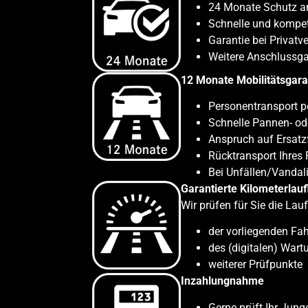
24 Monate Schutz a
Schnelle und kompet
Garantie bei Privatv
Weitere Anschlussg
12 Monate Mobilitätsgara
Personentransport p
Schnelle Pannen- ode
Anspruch auf Ersatz
Rücktransport Ihres
Bei Unfällen/Vandal
Garantierte Kilometerlauf
Wir prüfen für Sie die Lau
der vorliegenden Fah
des (digitalen) War
weiterer Prüfpunkte
Inzahlungnahme
Gerne prüft Ihr Jung