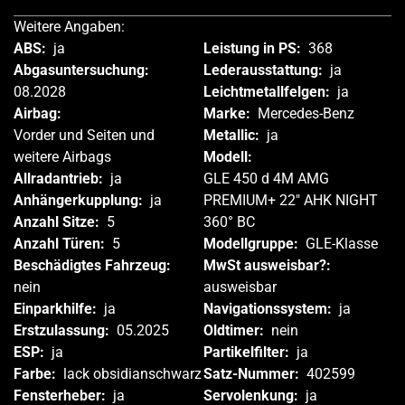
Weitere Angaben:
ABS:
ja
Leistung in PS:
368
Abgasuntersuchung:
Lederausstattung:
ja
08.2028
Leichtmetallfelgen:
ja
Airbag:
Marke:
Mercedes-Benz
Vorder und Seiten und
Metallic:
ja
weitere Airbags
Modell:
Allradantrieb:
ja
GLE 450 d 4M AMG
Anhängerkupplung:
ja
PREMIUM+ 22" AHK NIGHT
Anzahl Sitze:
5
360° BC
Anzahl Türen:
5
Modellgruppe:
GLE-Klasse
Beschädigtes Fahrzeug:
MwSt ausweisbar?:
nein
ausweisbar
Einparkhilfe:
ja
Navigationssystem:
ja
Erstzulassung:
05.2025
Oldtimer:
nein
ESP:
ja
Partikelfilter:
ja
Farbe:
lack obsidianschwarz
Satz-Nummer:
402599
Fensterheber:
ja
Servolenkung:
ja