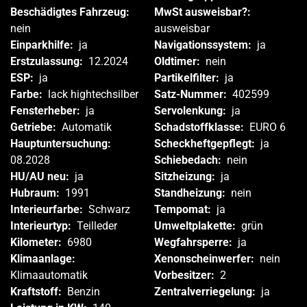
Beschädigtes Fahrzeug:
MwSt ausweisbar?:
nein
ausweisbar
Einparkhilfe:
ja
Navigationssystem:
ja
Erstzulassung:
12.2024
Oldtimer:
nein
ESP:
ja
Partikelfilter:
ja
Farbe:
lack hightechsilber
Satz-Nummer:
402599
Fensterheber:
ja
Servolenkung:
ja
Getriebe:
Automatik
Schadstoffklasse:
EURO 6
Hauptuntersuchung:
Scheckheftgepflegt:
ja
08.2028
Schiebedach:
nein
HU/AU neu:
ja
Sitzheizung:
ja
Hubraum:
1991
Standheizung:
nein
Interieurfarbe:
Schwarz
Tempomat:
ja
Interieurtyp:
Teilleder
Umweltplakette:
grün
Kilometer:
6980
Wegfahrsperre:
ja
Klimaanlage:
Xenonscheinwerfer:
nein
Klimaautomatik
Vorbesitzer:
2
Kraftstoff:
Benzin
Zentralverriegelung:
ja