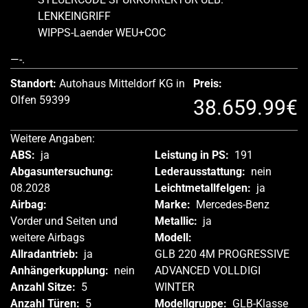
LENKEINGRIFF
WIPPS-Laender WEU+COC
—-.
Standort:
Autohaus Mitteldorf KG in
Preis:
Olfen 59399
38.659.99€
Weitere Angaben:
ABS:
ja
Leistung in PS:
191
Abgasuntersuchung:
Lederausstattung:
nein
08.2028
Leichtmetallfelgen:
ja
Airbag:
Marke:
Mercedes-Benz
Vorder und Seiten und
Metallic:
ja
weitere Airbags
Modell:
Allradantrieb:
ja
GLB 220 4M PROGRESSIVE
Anhängerkupplung:
nein
ADVANCED VOLLDIGI
Anzahl Sitze:
5
WINTER
Anzahl Türen:
5
Modellgruppe:
GLB-Klasse