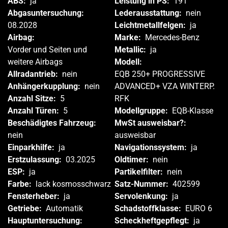
ABS:
ja
Leistung in PS:
191
Abgasuntersuchung:
Lederausstattung:
nein
08.2028
Leichtmetallfelgen:
ja
Airbag:
Marke:
Mercedes-Benz
Vorder und Seiten und
Metallic:
ja
weitere Airbags
Modell:
Allradantrieb:
nein
EQB 250+ PROGRESSIVE
Anhängerkupplung:
nein
ADVANCED+ VZA WINTERP.
Anzahl Sitze:
5
RFK
Anzahl Türen:
5
Modellgruppe:
EQB-Klasse
Beschädigtes Fahrzeug:
MwSt ausweisbar?:
nein
ausweisbar
Einparkhilfe:
ja
Navigationssystem:
ja
Erstzulassung:
03.2025
Oldtimer:
nein
ESP:
ja
Partikelfilter:
nein
Farbe:
lack kosmosschwarz
Satz-Nummer:
402599
Fensterheber:
ja
Servolenkung:
ja
Getriebe:
Automatik
Schadstoffklasse:
EURO 6
Hauptuntersuchung:
Scheckheftgepflegt:
ja