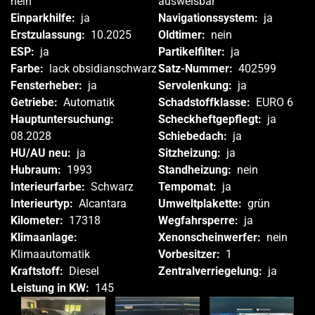
nein
ausweisbar
Einparkhilfe:
ja
Navigationssystem:
ja
Erstzulassung:
10.2025
Oldtimer:
nein
ESP:
ja
Partikelfilter:
ja
Farbe:
lack obsidianschwarz
Satz-Nummer:
402599
Fensterheber:
ja
Servolenkung:
ja
Getriebe:
Automatik
Schadstoffklasse:
EURO 6
Hauptuntersuchung:
Scheckheftgepflegt:
ja
08.2028
Schiebedach:
ja
HU/AU neu:
ja
Sitzheizung:
ja
Hubraum:
1993
Standheizung:
nein
Interieurfarbe:
Schwarz
Tempomat:
ja
Interieurtyp:
Alcantara
Umweltplakette:
grün
Kilometer:
17318
Wegfahrsperre:
ja
Klimaanlage:
Xenonscheinwerfer:
nein
Klimaautomatik
Vorbesitzer:
1
Kraftstoff:
Diesel
Zentralverriegelung:
ja
Leistung in KW:
145