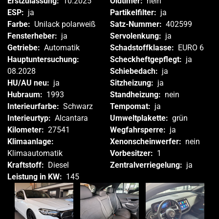
Erstzulassung:
10.2025
Oldtimer:
nein
ESP:
ja
Partikelfilter:
ja
Farbe:
Unilack polarweiß
Satz-Nummer:
402599
Fensterheber:
ja
Servolenkung:
ja
Getriebe:
Automatik
Schadstoffklasse:
EURO 6
Hauptuntersuchung:
Scheckheftgepflegt:
ja
08.2028
Schiebedach:
ja
HU/AU neu:
ja
Sitzheizung:
ja
Hubraum:
1993
Standheizung:
nein
Interieurfarbe:
Schwarz
Tempomat:
ja
Interieurtyp:
Alcantara
Umweltplakette:
grün
Kilometer:
27541
Wegfahrsperre:
ja
Klimaanlage:
Xenonscheinwerfer:
nein
Klimaautomatik
Vorbesitzer:
1
Kraftstoff:
Diesel
Zentralverriegelung:
ja
Leistung in KW:
145