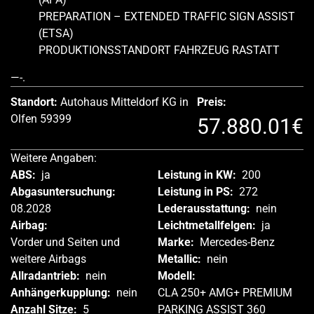
PREPARATION – EXTENDED TRAFFIC SIGN ASSIST
(ETSA)
PRODUKTIONSSTANDORT FAHRZEUG RASTATT
—-.
Standort:
Autohaus Mitteldorf KG in
Preis:
Olfen 59399
57.880.01€
Weitere Angaben:
ABS:
ja
Leistung in KW:
200
Abgasuntersuchung:
Leistung in PS:
272
08.2028
Lederausstattung:
nein
Airbag:
Leichtmetallfelgen:
ja
Vorder und Seiten und
Marke:
Mercedes-Benz
weitere Airbags
Metallic:
nein
Allradantrieb:
nein
Modell:
Anhängerkupplung:
nein
CLA 250+ AMG+ PREMIUM
Anzahl Sitze:
5
PARKING ASSIST 360