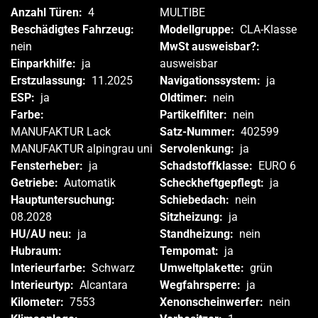
Anzahl Türen:
4
MULTIBE
Beschädigtes Fahrzeug:
Modellgruppe:
CLA-Klasse
nein
MwSt ausweisbar?:
Einparkhilfe:
ja
ausweisbar
Erstzulassung:
11.2025
Navigationssystem:
ja
ESP:
ja
Oldtimer:
nein
Farbe:
Partikelfilter:
nein
MANUFAKTUR Lack
Satz-Nummer:
402599
MANUFAKTUR alpingrau uni
Servolenkung:
ja
Fensterheber:
ja
Schadstoffklasse:
EURO 6
Getriebe:
Automatik
Scheckheftgepflegt:
ja
Hauptuntersuchung:
Schiebedach:
nein
08.2028
Sitzheizung:
ja
HU/AU neu:
ja
Standheizung:
nein
Hubraum:
Tempomat:
ja
Interieurfarbe:
Schwarz
Umweltplakette:
grün
Interieurtyp:
Alcantara
Wegfahrsperre:
ja
Kilometer:
7553
Xenonscheinwerfer:
nein