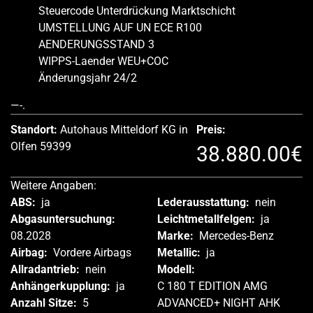
Steuercode Unterdrückung Marktschicht
UMSTELLUNG AUF UN ECE R100
AENDERUNGSSTAND 3
WIPPS-Laender WEU+COC
Änderungsjahr 24/2
—-.
Standort:
Autohaus Mitteldorf KG in
Preis:
Olfen 59399
38.880.00€
Weitere Angaben:
ABS:
ja
Lederausstattung:
nein
Abgasuntersuchung:
Leichtmetallfelgen:
ja
08.2028
Marke:
Mercedes-Benz
Airbag:
Vordere Airbags
Metallic:
ja
Allradantrieb:
nein
Modell:
Anhängerkupplung:
ja
C 180 T EDITION AMG
Anzahl Sitze:
5
ADVANCED+ NIGHT AHK