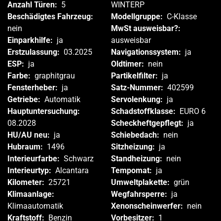
Anzahl Türen:
5
WINTERP
Beschädigtes Fahrzeug:
Modellgruppe:
C-Klasse
nein
MwSt ausweisbar?:
Einparkhilfe:
ja
ausweisbar
Erstzulassung:
03.2025
Navigationssystem:
ja
ESP:
ja
Oldtimer:
nein
Farbe:
graphitgrau
Partikelfilter:
ja
Fensterheber:
ja
Satz-Nummer:
402599
Getriebe:
Automatik
Servolenkung:
ja
Hauptuntersuchung:
Schadstoffklasse:
EURO 6
08.2028
Scheckheftgepflegt:
ja
HU/AU neu:
ja
Schiebedach:
nein
Hubraum:
1496
Sitzheizung:
ja
Interieurfarbe:
Schwarz
Standheizung:
nein
Interieurtyp:
Alcantara
Tempomat:
ja
Kilometer:
25721
Umweltplakette:
grün
Klimaanlage:
Wegfahrsperre:
ja
Klimaautomatik
Xenonscheinwerfer:
nein
Kraftstoff:
Benzin
Vorbesitzer:
1